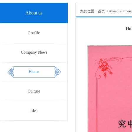
您的位置：首页 >About us > hon
About us
Ho
Profile
Company News
Honor
Culture
Idea